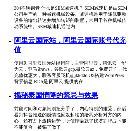
304不锈钢管 什么是SEM减速机？ SEM减速机是由SEM
公司生产的一种减速机械设备。减速机是用于降低驱动
设备的输出转速并增加转矩的装置，常用于各种机械传
动系统中。SEM减速机通过内
阿里云国际站，阿里云国际账号代充
值
使用R 阿里云国际站经销商，主营阿里云，腾讯云，华
为云，亚马逊aws，谷歌云gcp,微软云az，免费开户，代
充值优惠大，联系客服飞机@jkkddd OS搭建WordPress
背景信息 RDS是 阿里云 提供的在
揭秘泰国情降的禁忌与效果
前段时间和对象闹别扭分手了，内心特别的难受，然后
看到抖音推送的感情挽回发起啥的给我分析对方的内
心，还有占卜激情运势，听信诽语就了找塔罗牌占卜能
不能复合，被骗了做了