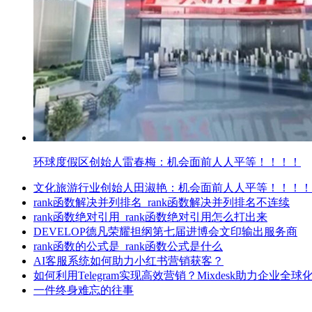
环球度假区创始人雷春梅：机会面前人人平等！！！！
文化旅游行业创始人田淑艳：机会面前人人平等！！！！
rank函数解决并列排名_rank函数解决并列排名不连续
rank函数绝对引用_rank函数绝对引用怎么打出来
DEVELOP德凡荣耀担纲第七届进博会文印输出服务商
rank函数的公式是_rank函数公式是什么
AI客服系统如何助力小红书营销获客？
如何利用Telegram实现高效营销？Mixdesk助力企业全球
一件终身难忘的往事