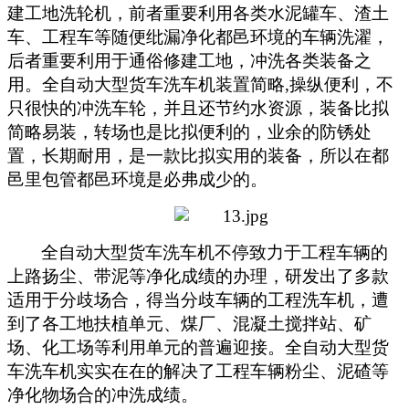
建工地洗轮机，前者重要利用各类水泥罐车、渣土
车、工程车等随便纰漏净化都邑环境的车辆洗濯，
后者重要利用于通俗修建工地，
冲洗
各类装备之
用。
全自动大型货车洗车机
装置简略
,
操纵便利，不
只很快的
冲洗
车轮，并且还
节约
水资源，装备比拟
简略易装，转场也是比拟便利的，业余的防锈处
置，长期耐用，是一款比拟实用的装备，所以在都
邑里包管都邑环境是必弗成少的。
全自动大型货车洗车机
不停致力于工程车辆的
上路扬尘、带泥等净化成绩的办理，研发出了多款
适用于分歧场合，得当分歧车辆的工程洗车机，遭
到了各工地扶植单元、煤厂、混凝土搅拌站、矿
场、化工场等利用单元的普遍迎接。
全自动大型货
车洗车机
实实在在的
解决
了工程车辆粉尘、泥碴等
净化物场合的
冲洗
成绩。