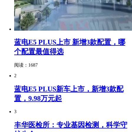
蓝电E5 PLUS上市 新增3款配置，哪
个配置最值得选
阅读：1687
2
蓝电E5 PLUS新车上市，新增3款配
置，9.98万元起
3
丰华医检所：专业基因检测，科学守