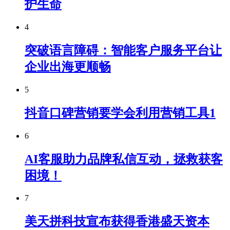
护生命
4
突破语言障碍：智能客户服务平台让
企业出海更顺畅
5
抖音口碑营销要学会利用营销工具1
6
AI客服助力品牌私信互动，拯救获客
困境！
7
美天拼科技宣布获得香港盛天资本