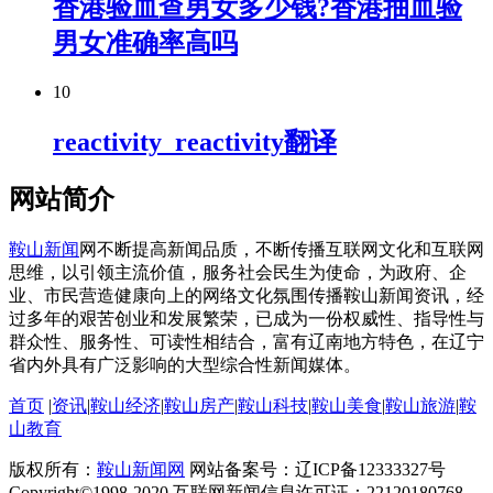
香港验血查男女多少钱?香港抽血验
男女准确率高吗
10
reactivity_reactivity翻译
网站简介
鞍山新闻
网不断提高新闻品质，不断传播互联网文化和互联网
思维，以引领主流价值，服务社会民生为使命，为政府、企
业、市民营造健康向上的网络文化氛围传播鞍山新闻资讯，经
过多年的艰苦创业和发展繁荣，已成为一份权威性、指导性与
群众性、服务性、可读性相结合，富有辽南地方特色，在辽宁
省内外具有广泛影响的大型综合性新闻媒体。
首页
|
资讯
|
鞍山经济
|
鞍山房产
|
鞍山科技
|
鞍山美食
|
鞍山旅游
|
鞍
山教育
版权所有：
鞍山新闻网
网站备案号：辽ICP备12333327号
Copyright©1998-2020 互联网新闻信息许可证：22120180768