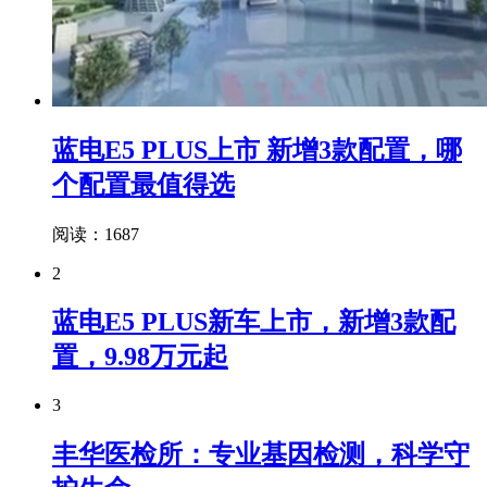
蓝电E5 PLUS上市 新增3款配置，哪
个配置最值得选
阅读：1687
2
蓝电E5 PLUS新车上市，新增3款配
置，9.98万元起
3
丰华医检所：专业基因检测，科学守