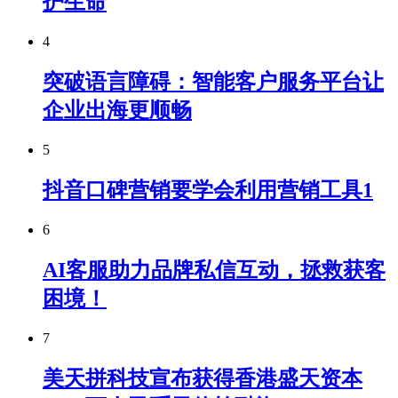
护生命
4
突破语言障碍：智能客户服务平台让
企业出海更顺畅
5
抖音口碑营销要学会利用营销工具1
6
AI客服助力品牌私信互动，拯救获客
困境！
7
美天拼科技宣布获得香港盛天资本