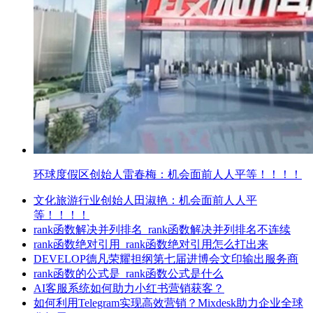
环球度假区创始人雷春梅：机会面前人人平等！！！！
文化旅游行业创始人田淑艳：机会面前人人平
等！！！！
rank函数解决并列排名_rank函数解决并列排名不连续
rank函数绝对引用_rank函数绝对引用怎么打出来
DEVELOP德凡荣耀担纲第七届进博会文印输出服务商
rank函数的公式是_rank函数公式是什么
AI客服系统如何助力小红书营销获客？
如何利用Telegram实现高效营销？Mixdesk助力企业全球