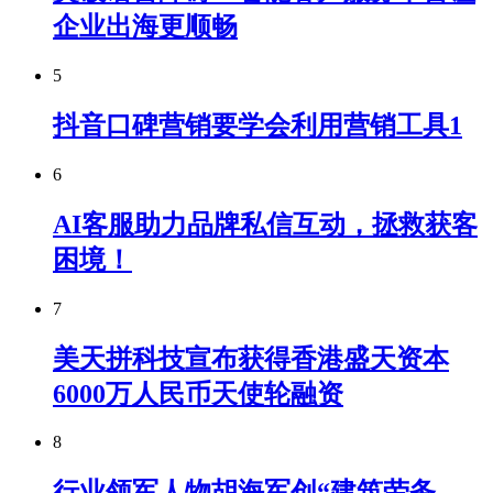
企业出海更顺畅
5
抖音口碑营销要学会利用营销工具1
6
AI客服助力品牌私信互动，拯救获客
困境！
7
美天拼科技宣布获得香港盛天资本
6000万人民币天使轮融资
8
行业领军人物胡海军创“建筑劳务