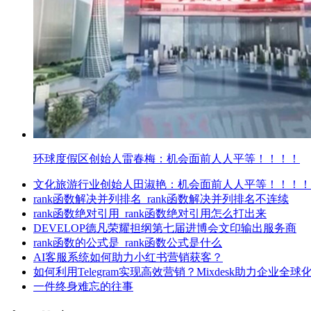
环球度假区创始人雷春梅：机会面前人人平等！！！！
文化旅游行业创始人田淑艳：机会面前人人平等！！！！
rank函数解决并列排名_rank函数解决并列排名不连续
rank函数绝对引用_rank函数绝对引用怎么打出来
DEVELOP德凡荣耀担纲第七届进博会文印输出服务商
rank函数的公式是_rank函数公式是什么
AI客服系统如何助力小红书营销获客？
如何利用Telegram实现高效营销？Mixdesk助力企业全球
一件终身难忘的往事