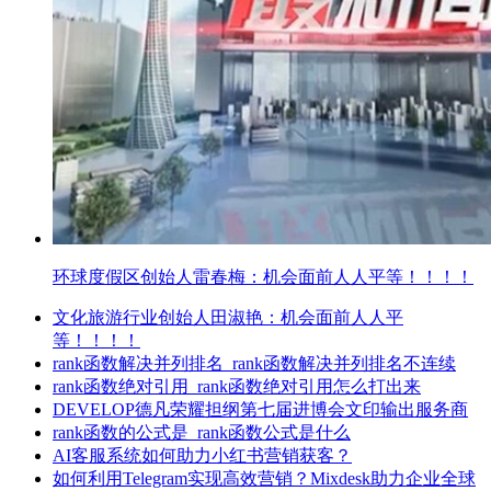
环球度假区创始人雷春梅：机会面前人人平等！！！！
文化旅游行业创始人田淑艳：机会面前人人平
等！！！！
rank函数解决并列排名_rank函数解决并列排名不连续
rank函数绝对引用_rank函数绝对引用怎么打出来
DEVELOP德凡荣耀担纲第七届进博会文印输出服务商
rank函数的公式是_rank函数公式是什么
AI客服系统如何助力小红书营销获客？
如何利用Telegram实现高效营销？Mixdesk助力企业全球