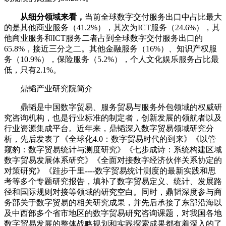
从细分领域来看，
当前全球数字交付服务出口中占比最大
的是其他商业服务（41.2%），其次为ICT服务（24.6%），其
他商业服务和ICT服务二者占到全球数字交付服务出口的
65.8%，接近三分之二。其他金融服务（16%）、知识产权服
务（10.9%），保险服务（5.2%），个人文化娱乐服务占比最
低，只有2.1%。
鼎韬产业研究院简介
鼎韬是中国数字贸易、服务贸易与服务外包领域的权威研
究咨询机构，也是行业标准的制定者，创新发展的领航者以及
行业资源集成平台。近年来，鼎韬深入数字贸易领域研究分
析，先后发表了《全球化4.0：数字贸易时代的到来》《以管
窥豹：数字贸易统计与测度研究》《七步成诗：系统构建区域
数字贸易发展体系研究》《全面对接数字经济伙伴关系协定的
对策研究》《跬步千里----数字贸易统计测度的最新实践和思
考等多个专题研究报告，填补了数字贸易定义、统计、发展路
径和国际规则对接等领域的研究空白。同时，鼎韬深度参与商
务部关于数字贸易的相关研究成果，并先后承接了东部沿海以
及中西部多个省市地区的数字贸易研究咨询课题，对我国各地
数字贸易发展的整体战略规划和实践探索成果都有着深入的了