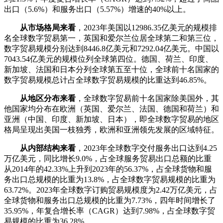
出口（5.6%）和服务出口（5.57%）增速的40%以上。
从市场格局来看
，2023年美国以12986.35亿美元的规模排
名全球数字贸易第一，英国和爱尔兰位居全球第二和第三位，
数字贸易规模分别达到8446.8亿美元和7292.04亿美元。中国以
7043.54亿美元的规模位列全球第四位。德国、荷兰、印度、
新加坡、法国和日本分列全球第五至十位，全球前十名国家的
数字贸易规模总计占全球数字贸易规模的比重达到46.85%。
从地区分布来看
，全球数字贸易前十名国家除美国外，其
他国家均分布在欧洲（英国、爱尔兰、法国、德国和荷兰）和
亚洲（中国、印度、新加坡、日本），即全球数字贸易的地区
格局呈现出美国一枝独秀，欧洲和亚洲领先发展的区域特征。
从内部结构来看
，2023年全球数字交付服务出口达到4.25
万亿美元，同比增长9.0%，占全球服务贸易出口总额的比重
从2014年的42.33%上升到2023年的56.37%，占全球货物和服
务出口总规模的比重为13.8%，占全球数字贸易规模的比重为
63.72%。2023年全球数字订购贸易规模度为2.42万亿美元，占
全球货物和服务出口总规模的比重为7.73%，四年时间增长了
35.95%，年复合增长率（CAGR）达到7.98%，占全球数字贸
易规模的比重为36.28%。