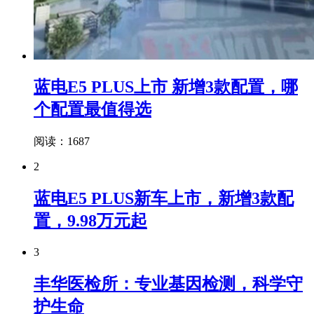
蓝电E5 PLUS上市 新增3款配置，哪
个配置最值得选
阅读：1687
2
蓝电E5 PLUS新车上市，新增3款配
置，9.98万元起
3
丰华医检所：专业基因检测，科学守
护生命