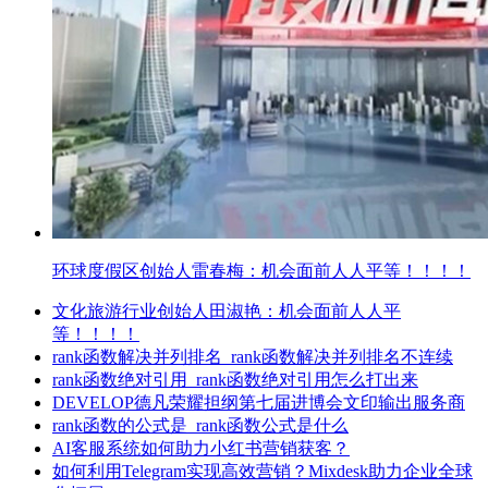
环球度假区创始人雷春梅：机会面前人人平等！！！！
文化旅游行业创始人田淑艳：机会面前人人平
等！！！！
rank函数解决并列排名_rank函数解决并列排名不连续
rank函数绝对引用_rank函数绝对引用怎么打出来
DEVELOP德凡荣耀担纲第七届进博会文印输出服务商
rank函数的公式是_rank函数公式是什么
AI客服系统如何助力小红书营销获客？
如何利用Telegram实现高效营销？Mixdesk助力企业全球