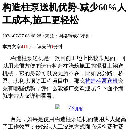
构造柱泵送机优势-减少60%人
工成本,施工更轻松
2024-07-27 08:48:26
/
来源：网络转载
/
阅读：
本篇文章
411
字，读完约
1
分钟
构造柱泵送机
是一款目前
工地上比较常见的
，
可
以用来很方便的进行构造柱浇筑施工的
混凝土输送
机械，
它的
身影
可以说
无所不在
，
比如说
公路、桥
梁
、
水利水坝
等工程项目中。那么
构造柱泵送机
究
竟有哪些优势，
凭什么
能够
广受欢迎呢？
下面小编
就来带大家详细看看。
首先，如果是使用
构造柱泵送机
的使用大大提高
了
工作效率
：
传统纯人工
浇筑方式
面临运料费时费