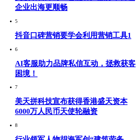
企业出海更顺畅
5
抖音口碑营销要学会利用营销工具1
6
AI客服助力品牌私信互动，拯救获客
困境！
7
美天拼科技宣布获得香港盛天资本
6000万人民币天使轮融资
8
行业领军人物胡海军创“建筑劳务