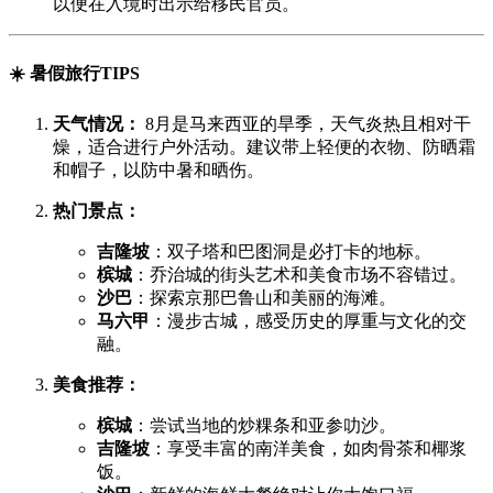
以便在入境时出示给移民官员。
☀️ 暑假旅行TIPS
天气情况：
8月是马来西亚的旱季，天气炎热且相对干
燥，适合进行户外活动。建议带上轻便的衣物、防晒霜
和帽子，以防中暑和晒伤。
热门景点：
吉隆坡
：双子塔和巴图洞是必打卡的地标。
槟城
：乔治城的街头艺术和美食市场不容错过。
沙巴
：探索京那巴鲁山和美丽的海滩。
马六甲
：漫步古城，感受历史的厚重与文化的交
融。
美食推荐：
槟城
：尝试当地的炒粿条和亚参叻沙。
吉隆坡
：享受丰富的南洋美食，如肉骨茶和椰浆
饭。