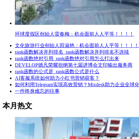
环球度假区创始人雷春梅：机会面前人人平等！！！！
文化旅游行业创始人田淑艳：机会面前人人平等！！！！
rank函数解决并列排名_rank函数解决并列排名不连续
rank函数绝对引用_rank函数绝对引用怎么打出来
DEVELOP德凡荣耀担纲第七届进博会文印输出服务商
rank函数的公式是_rank函数公式是什么
AI客服系统如何助力小红书营销获客？
如何利用Telegram实现高效营销？Mixdesk助力企业全球
一件终身难忘的往事
本月热文